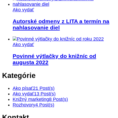
Ako vydať
Autorské odmeny z LITA a termín na
nahlasovanie diel
Ako vydať
Povinné výtlačky do knižníc od
augusta 2022
Kategórie
Ako písať
21 Post(s)
Ako vydať
13 Post(s)
Knižný marketing
8 Post(s)
Rozhovory
4 Post(s)
Kontakt