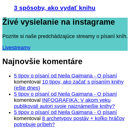
3 spôsoby, ako vydať knihu
Živé vysielanie na instagrame
Pozrite si naše predchádzajúce streamy o písaní kníh.
Livestreamy
Najnovšie komentáre
5 tipov o písaní od Neila Gaimana - O písaní
komentoval
10 tipov, ako začať s písaním knihy
(ešte dnes)
5 tipov o písaní od Neila Gaimana - O písaní
komentoval
INFOGRAFIKA: V akom veku
publikovali autori svoje najznámejšie knihy?
5 tipov o písaní od Neila Gaimana - O písaní
komentoval
8 archetypov postáv + koľko hráčov
potrebuje príbeh?