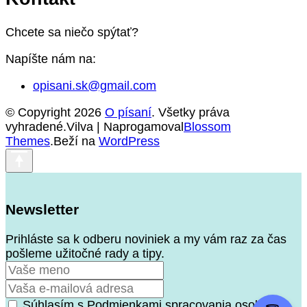
Chcete sa niečo spýtať?
Napíšte nám na:
opisani.sk@gmail.com
© Copyright 2026
O písaní
. Všetky práva
vyhradené.Vilva | Naprogamoval
Blossom
Themes
.Beží na
WordPress
Newsletter
Prihláste sa k odberu noviniek a my vám raz za čas
pošleme užitočné rady a tipy.
Súhlasím s Podmienkami spracovania osobných