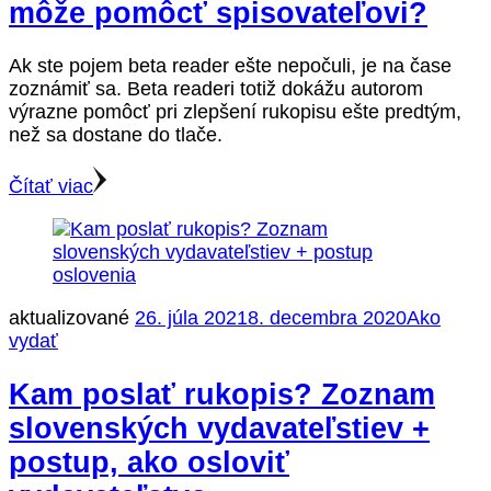
môže pomôcť spisovateľovi?
Ak ste pojem beta reader ešte nepočuli, je na čase
zoznámiť sa. Beta readeri totiž dokážu autorom
výrazne pomôcť pri zlepšení rukopisu ešte predtým,
než sa dostane do tlače.
Čítať viac
aktualizované
26. júla 2021
8. decembra 2020
Ako
vydať
Kam poslať rukopis? Zoznam
slovenských vydavateľstiev +
postup, ako osloviť