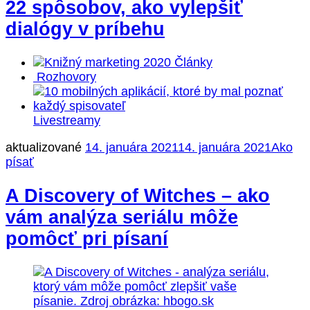
22 spôsobov, ako vylepšiť
dialógy v príbehu
Články
Rozhovory
Livestreamy
aktualizované
14. januára 2021
14. januára 2021
Ako
písať
A Discovery of Witches – ako
vám analýza seriálu môže
pomôcť pri písaní