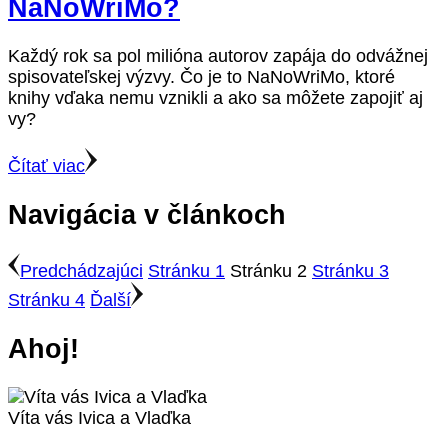
NaNoWriMo?
Každý rok sa pol milióna autorov zapája do odvážnej
spisovateľskej výzvy. Čo je to NaNoWriMo, ktoré
knihy vďaka nemu vznikli a ako sa môžete zapojiť aj
vy?
Čítať viac
Navigácia v článkoch
Predchádzajúci
Stránku
1
Stránku
2
Stránku
3
Stránku
4
Ďalší
Ahoj!
Víta vás Ivica a Vlaďka