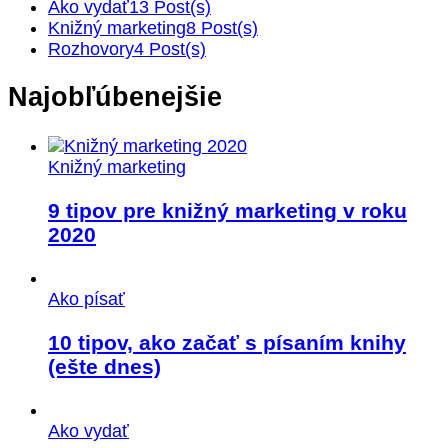
Ako vydať
13 Post(s)
Knižný marketing
8 Post(s)
Rozhovory
4 Post(s)
Najobľúbenejšie
Knižný marketing
9 tipov pre knižný marketing v roku
2020
Ako písať
10 tipov, ako začať s písaním knihy
(ešte dnes)
Ako vydať