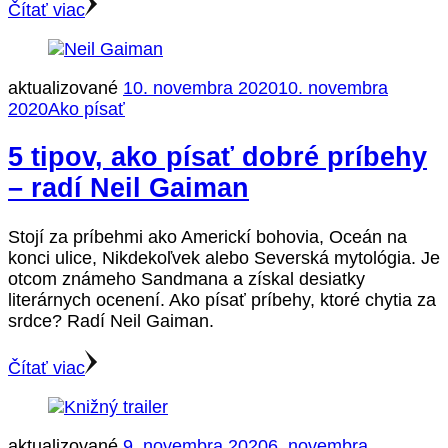
Čítať viac
aktualizované
10. novembra 2020
10. novembra
2020
Ako písať
5 tipov, ako písať dobré príbehy
– radí Neil Gaiman
Stojí za príbehmi ako Americkí bohovia, Oceán na
konci ulice, Nikdekoľvek alebo Severská mytológia. Je
otcom známeho Sandmana a získal desiatky
literárnych ocenení. Ako písať príbehy, ktoré chytia za
srdce? Radí Neil Gaiman.
Čítať viac
aktualizované
9. novembra 2020
6. novembra