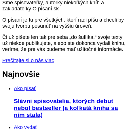
Sme spisovateľky, autorky niekoľkých kníh a
zakladateľky O písaní.sk
O písaní je tu pre všetkých, ktorí radi píšu a chceli by
svoju tvorbu posunúť na vyššiu úroveň.
Či už píšete len tak pre seba „do šuflíka,“ svoje texty
už niekde publikujete, alebo ste dokonca vydali knihu,
veríme, že pre vás budeme mať užitočné informácie.
Prečítajte si o nás viac
Najnovšie
Ako písať
Slávni spisovatelia, ktorých debut
nebol bestseller (a koľkatá kniha sa
ním stala)
Ako vydať