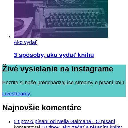
Ako vydať
3 spôsoby, ako vydať knihu
Živé vysielanie na instagrame
Pozrite si naše predchádzajúce streamy o písaní kníh.
Livestreamy
Najnovšie komentáre
5 tipov o písaní od Neila Gaimana - O písaní
komentoval
10 tipov, ako začať s písaním knihy