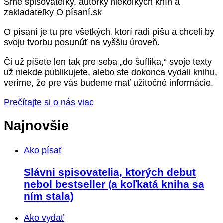
Sme spisovateľky, autorky niekoľkých kníh a
zakladateľky O písaní.sk
O písaní je tu pre všetkých, ktorí radi píšu a chceli by
svoju tvorbu posunúť na vyššiu úroveň.
Či už píšete len tak pre seba „do šuflíka,“ svoje texty
už niekde publikujete, alebo ste dokonca vydali knihu,
veríme, že pre vás budeme mať užitočné informácie.
Prečítajte si o nás viac
Najnovšie
Ako písať
Slávni spisovatelia, ktorých debut
nebol bestseller (a koľkatá kniha sa
ním stala)
Ako vydať