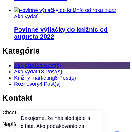
Ako vydať
Povinné výtlačky do knižníc od
augusta 2022
Kategórie
Ako písať
21 Post(s)
Ako vydať
13 Post(s)
Knižný marketing
8 Post(s)
Rozhovory
4 Post(s)
Kontakt
Chcete sa niečo spýtať?
Ďakujeme, že nás sledujete a
Napíšte nám na:
čítate. Ako poďakovanie za