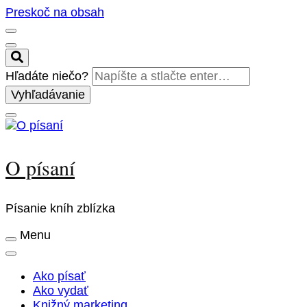
Preskoč na obsah
Hľadáte niečo?
O písaní
Písanie kníh zblízka
Menu
Ako písať
Ako vydať
Knižný marketing