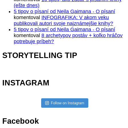
(ešte dnes)
5 tipov o písaní od Neila Gaimana - O písaní
komentoval
INFOGRAFIKA: V akom veku
publikovali autori svoje najznámejšie knihy?
5 tipov o písaní od Neila Gaimana - O písaní
komentoval
8 archetypov postáv + koľko hráčov
potrebuje príbeh?
STORYTELLING TIP
INSTAGRAM
Follow on Instagram
Facebook