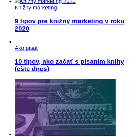
Knižný marketing
9 tipov pre knižný marketing v roku
2020
Ako písať
10 tipov, ako začať s písaním knihy
(ešte dnes)