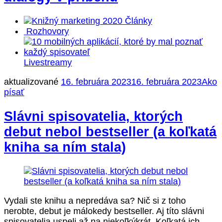
Články
Rozhovory
Livestreamy
aktualizované
16. februára 2023
16. februára 2023
Ako
písať
Slávni spisovatelia, ktorých
debut nebol bestseller (a koľkatá
kniha sa ním stala)
Vydali ste knihu a nepredáva sa? Nič si z toho
nerobte, debut je málokedy bestseller. Aj títo slávni
spisovatelia uspeli až na niekoľkýkrát. Koľkatá ich …