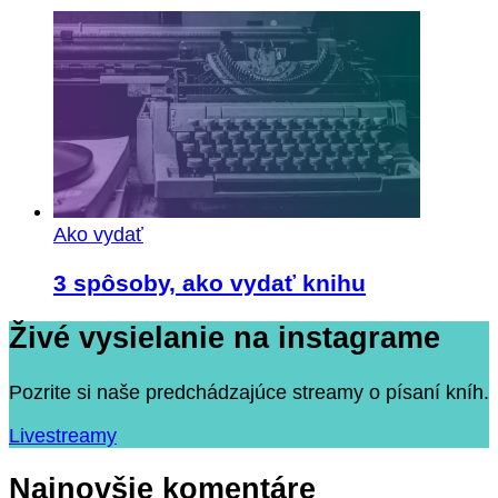
Ako vydať
3 spôsoby, ako vydať knihu
Živé vysielanie na instagrame
Pozrite si naše predchádzajúce streamy o písaní kníh.
Livestreamy
Najnovšie komentáre