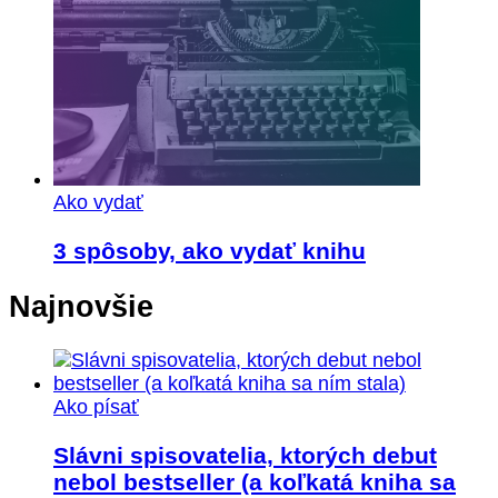
Ako vydať
3 spôsoby, ako vydať knihu
Najnovšie
Ako písať
Slávni spisovatelia, ktorých debut
nebol bestseller (a koľkatá kniha sa