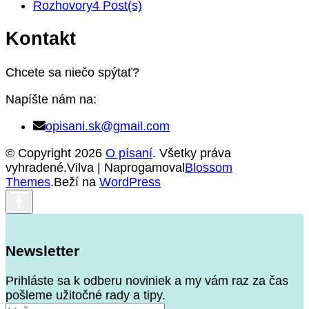
Rozhovory
4 Post(s)
Kontakt
Chcete sa niečo spýtať?
Napíšte nám na:
opisani.sk@gmail.com
© Copyright 2026
O písaní
. Všetky práva
vyhradené.Vilva | Naprogamoval
Blossom
Themes
.Beží na
WordPress
Newsletter
Prihláste sa k odberu noviniek a my vám raz za čas
pošleme užitočné rady a tipy.