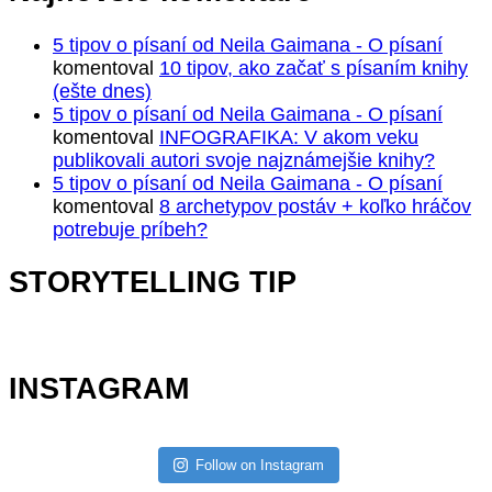
5 tipov o písaní od Neila Gaimana - O písaní
komentoval
10 tipov, ako začať s písaním knihy
(ešte dnes)
5 tipov o písaní od Neila Gaimana - O písaní
komentoval
INFOGRAFIKA: V akom veku
publikovali autori svoje najznámejšie knihy?
5 tipov o písaní od Neila Gaimana - O písaní
komentoval
8 archetypov postáv + koľko hráčov
potrebuje príbeh?
STORYTELLING TIP
INSTAGRAM
Follow on Instagram