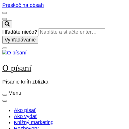
Preskoč na obsah
Hľadáte niečo?
O písaní
Písanie kníh zblízka
Menu
Ako písať
Ako vydať
Knižný marketing
Rozhovory