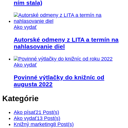
ním stala)
Ako vydať
Autorské odmeny z LITA a termín na
nahlasovanie diel
Ako vydať
Povinné výtlačky do knižníc od
augusta 2022
Kategórie
Ako písať
21 Post(s)
Ako vydať
13 Post(s)
Knižný marketing
8 Post(s)