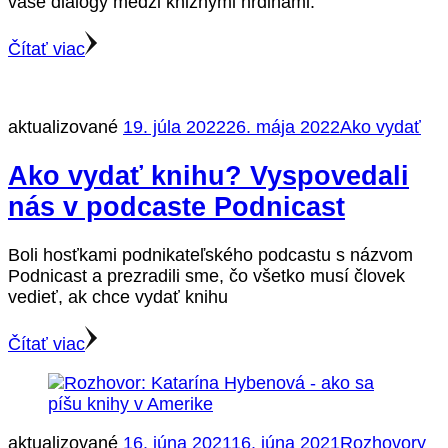
vaše dialógy medzi knižnými hrdinami.
Čítať viac
aktualizované
19. júla 2022
26. mája 2022
Ako vydať
Ako vydať knihu? Vyspovedali
nás v podcaste Podnicast
Boli hosťkami podnikateľského podcastu s názvom
Podnicast a prezradili sme, čo všetko musí človek
vedieť, ak chce vydať knihu
Čítať viac
aktualizované
16. júna 2021
16. júna 2021
Rozhovory